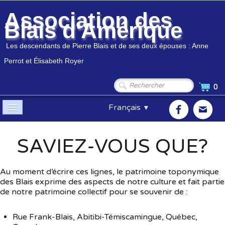
Association des
Blais d'Amérique
Les descendants de Pierre Blais et de ses deux épouses : Anne
Perrot et Élisabeth Royer
0
Français
▼
Accueil
SAVIEZ-VOUS QUE?
Association
▼
Au moment d’écrire ces lignes, le patrimoine toponymique
Membres
▼
des Blais exprime des aspects de notre culture et fait partie
de notre patrimoine collectif pour se souvenir de :
Généalogie
▼
Rue Frank-Blais, Abitibi-Témiscamingue, Québec,
Boutique