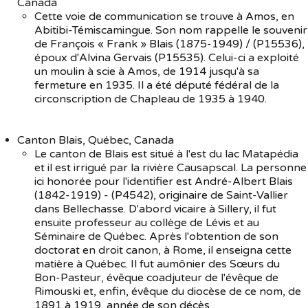
Canada
Cette voie de communication se trouve à Amos, en
Souvenirs
▼
Abitibi-Témiscamingue. Son nom rappelle le souvenir
de François « Frank » Blais (1875-1949) / (P15536),
époux d'Alvina Gervais (P15535). Celui-ci a exploité
Liens
▼
un moulin à scie à Amos, de 1914 jusqu'à sa
fermeture en 1935. Il a été député fédéral de la
TNG
circonscription de Chapleau de 1935 à 1940.
Canton Blais, Québec, Canada
Le canton de Blais est situé à l'est du lac Matapédia
et il est irrigué par la rivière Causapscal. La personne
ici honorée pour l'identifier est André-Albert Blais
(1842-1919) - (P4542), originaire de Saint-Vallier
dans Bellechasse. D'abord vicaire à Sillery, il fut
ensuite professeur au collège de Lévis et au
Séminaire de Québec. Après l'obtention de son
doctorat en droit canon, à Rome, il enseigna cette
matière à Québec. Il fut aumônier des Sœurs du
Bon-Pasteur, évêque coadjuteur de l'évêque de
Rimouski et, enfin, évêque du diocèse de ce nom, de
1891 à 1919, année de son décès.