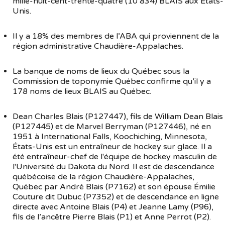
mille-huit-cent-trente-quatre (10 834) BLAIS aux États-
Unis.
Il y a 18% des membres de l’ABA qui proviennent de la
région administrative Chaudière-Appalaches.
La banque de noms de lieux du Québec sous la
Commission de toponymie Québec confirme qu’il y a
178 noms de lieux BLAIS au Québec.
Dean Charles Blais (P127447), fils de William Dean Blais
(P127445) et de Marvel Berryman (P127446), né en
1951 à International Falls, Koochiching, Minnesota,
États-Unis est un entraîneur de hockey sur glace. Il a
été entraîneur-chef de l'équipe de hockey masculin de
l'Université du Dakota du Nord. Il est de descendance
québécoise de la région Chaudière-Appalaches,
Québec par André Blais (P7162) et son épouse Émilie
Couture dit Dubuc (P7352) et de descendance en ligne
directe avec Antoine Blais (P4) et Jeanne Lamy (P96),
fils de l’ancêtre Pierre Blais (P1) et Anne Perrot (P2).