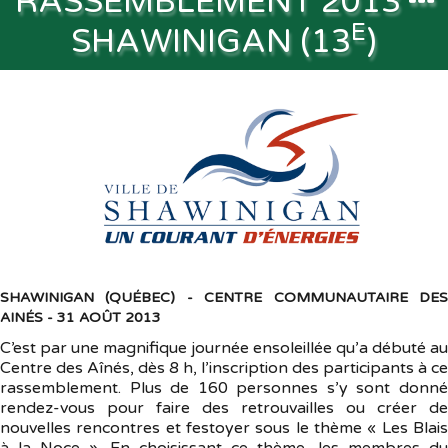
RASSEMBLEMENT 2013
E
SHAWINIGAN (13
)
Souvenirs
▼
Liens
▼
TNG
SHAWINIGAN (QUÉBEC) - CENTRE COMMUNAUTAIRE DES
AINÉS - 31 AOÛT 2013
C’est par une magnifique journée ensoleillée qu’a débuté au
Centre des Aînés, dès 8 h, l’inscription des participants à ce
rassemblement. Plus de 160 personnes s’y sont donné
rendez-vous pour faire des retrouvailles ou créer de
nouvelles rencontres et festoyer sous le thème « Les Blais
à la Noce ». En choisissant ce thème, les membres du