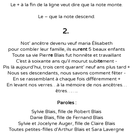
Le + à la fin de la ligne veut dire que la note monte.
Le – que la note descend.
2.
Not’ ancêtre devenu veuf maria Élisabeth
pour combler leur famille, ils eu
rent
5 beaux enfants
Toute sa vie Pier
re
Blais fut honnête et travaillant
C’est à soixante ans qu’il mourut subi
te
ment -
Pis là aujourd’hui, trois cent quarant’ neuf ans plus tard +
Nous ses descendants, nous savons comment fêter -
En se rassemblant à chaque fois différemment +
En levant nos verres…à la mémoire de nos ancêtres…
êtres……..
Paroles :
Sylvie Blais, fille de Robert Blais
Danie Blais, fille de Fernand Blais
Sylvie et Jocelyne Auger, fille de Claire Blais
Toutes petites-filles d’Arthur Blais et Sara Lavergne