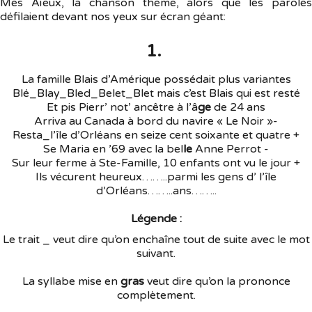
Mes Aïeux, la chanson thème, alors que les paroles
défilaient devant nos yeux sur écran géant:
1.
La famille Blais d’Amérique possédait plus variantes
Blé_Blay_Bled_Belet_Blet mais c’est Blais qui est resté
Et pis Pierr’ not’ ancêtre à l’â
ge
de 24 ans
Arriva au Canada à bord du navire « Le Noir »-
Resta_l’île d’Orléans en seize cent soixante et quatre +
Se Maria en ’69 avec la bel
le
Anne Perrot -
Sur leur ferme à Ste-Famille, 10 enfants ont vu le jour +
Ils vécurent heureux……..parmi les gens d’ l’île
d’Orléans……..ans……..
Légende :
Le trait _ veut dire qu’on enchaîne tout de suite avec le mot
suivant.
La syllabe mise en
gras
veut dire qu’on la prononce
complètement.