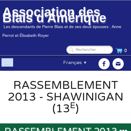
Association des
Blais d'Amérique
Les descendants de Pierre Blais et de ses deux épouses : Anne
Perrot et Élisabeth Royer
0
Français
▼
Accueil
RASSEMBLEMENT
Association
▼
2013 - SHAWINIGAN
Membres
▼
E
(13
)
Généalogie
▼
Boutique