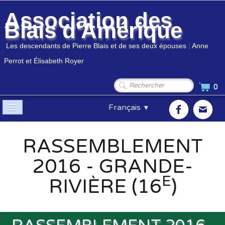
Association des
Blais d'Amérique
Les descendants de Pierre Blais et de ses deux épouses : Anne
Perrot et Élisabeth Royer
0
Français
▼
Accueil
RASSEMBLEMENT
Association
▼
2016 - GRANDE-
Membres
▼
E
RIVIÈRE (16
)
Généalogie
▼
Boutique