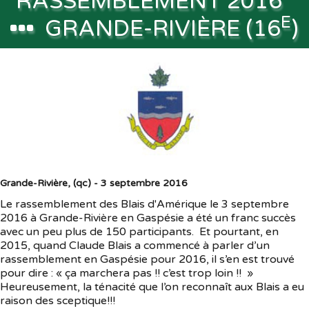
RASSEMBLEMENT 2016
E
GRANDE-RIVIÈRE (16
)
Souvenirs
▼
Liens
▼
TNG
Grande-Rivière, (qc) - 3 septembre 2016
Le rassemblement des Blais d'Amérique le 3 septembre
2016 à Grande-Rivière en Gaspésie a été un franc succès
avec un peu plus de 150 participants. Et pourtant, en
2015, quand Claude Blais a commencé à parler d’un
rassemblement en Gaspésie pour 2016, il s’en est trouvé
pour dire : « ça marchera pas !! c’est trop loin !! »
Heureusement, la ténacité que l’on reconnaît aux Blais a eu
raison des sceptique!!!