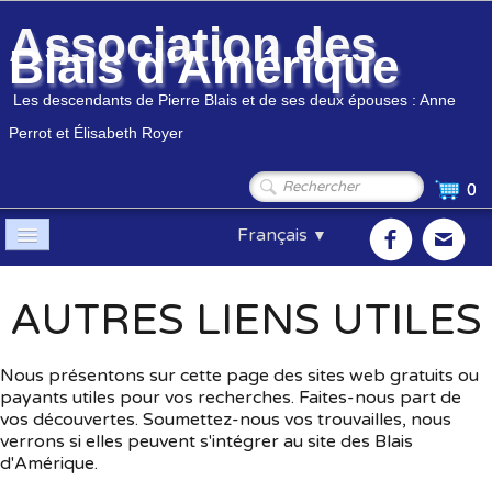
Association des
Blais d'Amérique
Les descendants de Pierre Blais et de ses deux épouses : Anne
Perrot et Élisabeth Royer
0
Français
▼
Accueil
AUTRES LIENS UTILES
Association
▼
Nous présentons sur cette page des sites web gratuits ou
Membres
▼
payants utiles pour vos recherches. Faites-nous part de
vos découvertes. Soumettez-nous vos trouvailles, nous
Généalogie
▼
verrons si elles peuvent s'intégrer au site des Blais
d'Amérique.
Boutique