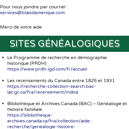
Pour nous joindre par courriel :
Souvenirs
▼
services@blaisdamerique.com
Liens
▼
Merci de votre aide.
TNG
SITES GÉNÉALOGIQUES
Le Programme de recherche en démographie
historique (PRDH)
https://www.prdh-igd.com/fr/accueil
Les recensements du Canada entre 1825 et 1931
https://recherche-collection-search.bac-
lac.gc.ca/fra/recensement/indice
Bibliothèque et Archives Canada (BAC) – Généalogie et
histoire familiale
https://bibliotheque-
archives.canada.ca/fra/collection/aide-
recherche/genealogie-histoire-