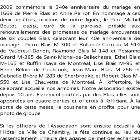
2009 commémore le 340e anniversaire du mariage en
1669 de Pierre Blais et Anne Perrot. En hommage à ces
deux ancêtres, maillons de notre lignée, le Père Michel
Boutot, c.s.sp., curé de la paroisse, préside aux
renouvellements des promesses de mariage émouvantes
de six couples Blais célébrant leur 40e anniversaire de
mariage : Pierre Blais M-300 et Rollande Carreau M-514
de Vaudreuil-Dorion, Raymond Blais M-148 et Rosianne
Girard M-385 de Saint-Michel-de-Bellechasse, Éthel Blais
M-165 et Ruffin Isaya de Montréal, Lise Blais M-95 et
René Béloin de Coaticook, Jean-Marc Blais M-256 et
Gabrielle Brière M-283 de Sherbrooke, et Robert Blais M-
550 et Lise Chauvette de Montréal. À l’offertoire, le
célébrant accueille nos armoiries. Notre association existe
depuis 10 ans. Fièrement portées par des Blais, elles sont
apportées en quatre parties et offertes à l’officiant. À la
sortie de cette messe, la cousinerie en profite pour une
photo de groupe.
Si les officiers de l’Association sont ensuite accueillis à
l’Hôtel de Ville de Chambly, la fête continue au lieu du
rassemblement. L’heure des agapes permet des échanges