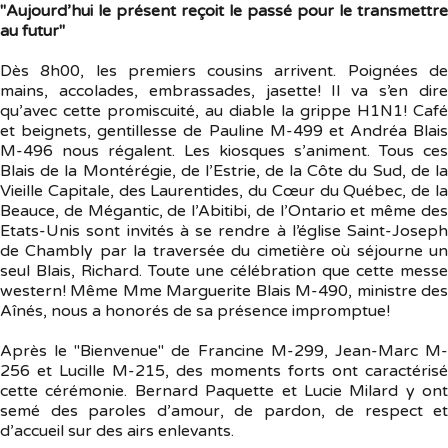
"Aujourd’hui le présent reçoit le passé pour le transmettre
au futur"
Dès 8h00, les premiers cousins arrivent. Poignées de
mains, accolades, embrassades, jasette! Il va s’en dire
qu’avec cette promiscuité, au diable la grippe H1N1! Café
et beignets, gentillesse de Pauline M-499 et Andréa Blais
M-496 nous régalent. Les kiosques s’animent. Tous ces
Blais de la Montérégie, de l’Estrie, de la Côte du Sud, de la
Vieille Capitale, des Laurentides, du Cœur du Québec, de la
Beauce, de Mégantic, de l’Abitibi, de l’Ontario et même des
Etats-Unis sont invités à se rendre à l’église Saint-Joseph
de Chambly par la traversée du cimetière où séjourne un
seul Blais, Richard. Toute une célébration que cette messe
western! Même Mme Marguerite Blais M-490, ministre des
Aînés, nous a honorés de sa présence impromptue!
Après le "Bienvenue" de Francine M-299, Jean-Marc M-
256 et Lucille M-215, des moments forts ont caractérisé
cette cérémonie. Bernard Paquette et Lucie Milard y ont
semé des paroles d’amour, de pardon, de respect et
d’accueil sur des airs enlevants.