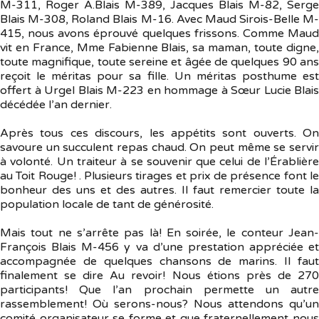
M-311, Roger A.Blais M-389, Jacques Blais M-82, Serge
Blais M-308, Roland Blais M-16. Avec Maud Sirois-Belle M-
415, nous avons éprouvé quelques frissons. Comme Maud
vit en France, Mme Fabienne Blais, sa maman, toute digne,
toute magnifique, toute sereine et âgée de quelques 90 ans
reçoit le méritas pour sa fille. Un méritas posthume est
offert à Urgel Blais M-223 en hommage à Sœur Lucie Blais
décédée l’an dernier.
Après tous ces discours, les appétits sont ouverts. On
savoure un succulent repas chaud. On peut même se servir
à volonté. Un traiteur à se souvenir que celui de l’Érablière
au Toit Rouge! . Plusieurs tirages et prix de présence font le
bonheur des uns et des autres. Il faut remercier toute la
population locale de tant de générosité.
Mais tout ne s’arrête pas là! En soirée, le conteur Jean-
François Blais M-456 y va d’une prestation appréciée et
accompagnée de quelques chansons de marins. Il faut
finalement se dire Au revoir! Nous étions près de 270
participants! Que l’an prochain permette un autre
rassemblement! Où serons-nous? Nous attendons qu’un
comité organisateur se forme et que fraternellement nous