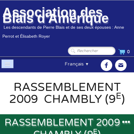
Association des
Blais d'Amérique
Les descendants de Pierre Blais et de ses deux épouses : Anne
Perrot et Élisabeth Royer
0
Français
▼
Accueil
RASSEMBLEMENT
Association
▼
E
2009 CHAMBLY (9
)
Membres
▼
Généalogie
▼
RASSEMBLEMENT 2009
E
Boutique