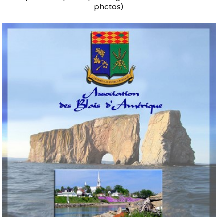
photos)
Souvenirs
▼
Liens
▼
TNG