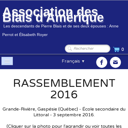
Association des
Blais d'Amérique
Les descendants de Pierre Blais et de ses deux épouses : Anne
Perrot et Élisabeth Royer
0
Français
▼
Accueil
RASSEMBLEMENT
Association
▼
2016
Membres
▼
Grande-Rivière, Gaspésie (Québec) - École secondaire du
Généalogie
▼
Littoral - 3 septembre 2016.
(Cliquer sur la photo pour l'agrandir ou voir toutes les
Boutique