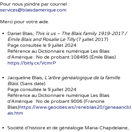
Pour nous joindre par courriel :
services@blaisdamerique.com
Souvenirs
▼
Merci pour votre aide.
Liens
▼
Daniel Blais,
This is us – The Blais family 1919-2017 /
TNG
Émile Blais and Rosalie Le Tilly
(7 juillet 2017)
Page consultée le 9 juillet 2024
Référence au Dictionnaire numérique Les Blais
d’Amérique : No de probant 108495 (Émile Blais)
https://bitly.cx/VcmrP
Jacqueline Blais,
L’arbre généalogique de la famille
Blais.
(Sans date)
Page consultée le 9 juillet 2024
Référence au Dictionnaire numérique Les Blais
d’Amérique : No de probant 9006 (Francine
Blais)
https://www.geocities.ws/reneblais20/geneaancbl
ais.htm
Société d’histoire et de généalogie Maria-Chapdelaine,