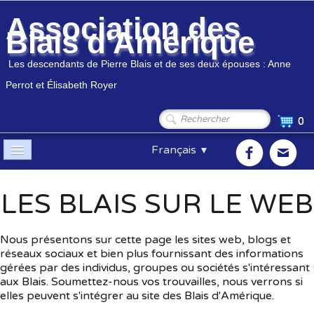
Association des
Blais d'Amérique
Les descendants de Pierre Blais et de ses deux épouses : Anne
Perrot et Élisabeth Royer
0
Français
▼
Accueil
LES BLAIS SUR LE WEB
Association
▼
Nous présentons sur cette page les sites web, blogs et
Membres
▼
réseaux sociaux et bien plus fournissant des informations
gérées par des individus, groupes ou sociétés s'intéressant
Généalogie
▼
aux Blais. Soumettez-nous vos trouvailles, nous verrons si
elles peuvent s'intégrer au site des Blais d'Amérique.
Boutique