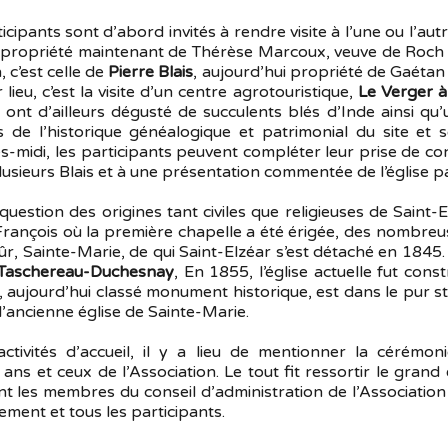
cipants sont d’abord invités à rendre visite à l’une ou l’aut
 propriété maintenant de Thérèse Marcoux, veuve de Roch 
, c’est celle de
Pierre Blais
, aujourd’hui propriété de Gaétan 
lieu, c’est la visite d’un centre agrotouristique,
Le Verger à
 y ont d’ailleurs dégusté de succulents blés d’Inde ainsi 
 de l’historique généalogique et patrimonial du site et se
s-midi, les participants peuvent compléter leur prise de co
lusieurs Blais et à une présentation commentée de l’église pa
question des origines tant civiles que religieuses de Saint-
François où la première chapelle a été érigée, des nombreus
sûr, Sainte-Marie, de qui Saint-Elzéar s’est détaché en 1845
 Taschereau-Duchesnay
, En 1855, l’église actuelle fut cons
 aujourd’hui classé monument historique, est dans le pur sty
’ancienne église de Sainte-Marie.
ivités d’accueil, il y a lieu de mentionner la cérémoni
ns et ceux de l’Association. Le tout fit ressortir le grand 
ient les membres du conseil d’administration de l’Associati
ment et tous les participants.