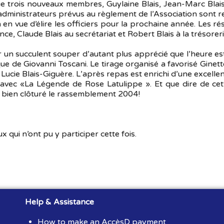
ue trois nouveaux membres, Guylaine Blais, Jean-Marc Blais
 d’administrateurs prévus au règlement de l’Association sont 
 en vue d’élire les officiers pour la prochaine année. Les ré
nce, Claude Blais au secrétariat et Robert Blais à la trésoreri
 un succulent souper d’autant plus apprécié que l’heure es
de Giovanni Toscani. Le tirage organisé a favorisé Ginette
, Lucie Blais-Giguère. L’après repas est enrichi d’une excell
rs avec «La Légende de Rose Latulippe ». Et que dire de c
 a bien clôturé le rassemblement 2004!
qui n’ont pu y participer cette fois.
Help & Assistance
How to make an AccèsD payment