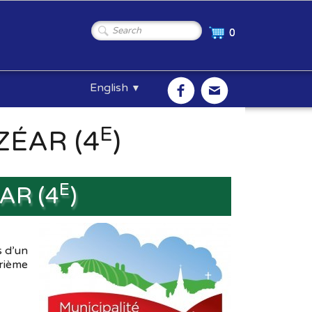
0
English
▼
E
ZÉAR (4
)
E
AR (4
)
s d’un
rième