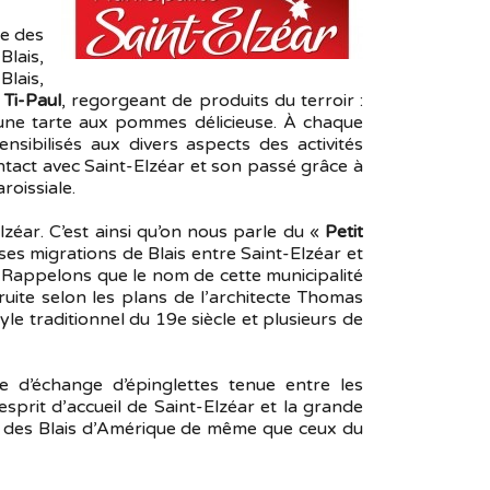
re des
Blais,
Blais,
 Ti-Paul
, regorgeant de produits du terroir :
qu’une tarte aux pommes délicieuse. À chaque
nsibilisés aux divers aspects des activités
ntact avec Saint-Elzéar et son passé grâce à
roissiale.
Elzéar. C’est ainsi qu’on nous parle du «
Petit
es migrations de Blais entre Saint-Elzéar et
. Rappelons que le nom de cette municipalité
truite selon les plans de l’architecte Thomas
le traditionnel du 19e siècle et plusieurs de
e d’échange d’épinglettes tenue entre les
esprit d’accueil de Saint-Elzéar et la grande
on des Blais d’Amérique de même que ceux du