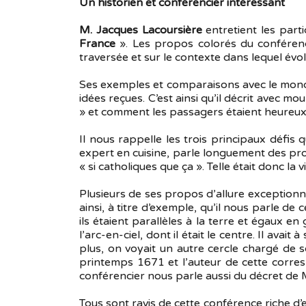
Un historien et conférencier intéressant
M. Jacques Lacoursière
entretient les part
France
». Les propos colorés du conférenci
traversée et sur le contexte dans lequel év
Ses exemples et comparaisons avec le monde
idées reçues. C’est ainsi qu’il décrit avec m
» et comment les passagers étaient heureux d
Il nous rappelle les trois principaux défis 
expert en cuisine, parle longuement des prod
« si catholiques que ça ». Telle était donc la 
Plusieurs de ses propos d’allure exceptionne
ainsi, à titre d’exemple, qu’il nous parle d
ils étaient parallèles à la terre et égaux e
l’arc-en-ciel, dont il était le centre. Il avai
plus, on voyait un autre cercle chargé de so
printemps 1671 et l’auteur de cette corres
conférencier nous parle aussi du décret de M
Tous sont ravis de cette conférence riche d