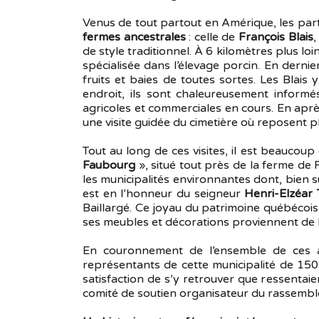
Venus de tout partout en Amérique, les parti
fermes ancestrales
: celle de
François Blais
,
de style traditionnel. À 6 kilomètres plus loin
spécialisée dans l’élevage porcin. En dernier 
fruits et baies de toutes sortes. Les Blais
endroit, ils sont chaleureusement informés
agricoles et commerciales en cours. En aprè
une visite guidée du cimetière où reposent p
Tout au long de ces visites, il est beaucoup 
Faubourg
», situé tout près de la ferme de 
les municipalités environnantes dont, bien 
est en l’honneur du seigneur
Henri-Elzéar
Baillargé. Ce joyau du patrimoine québécois,
ses meubles et décorations proviennent de l
En couronnement de l’ensemble de ces act
représentants de cette municipalité de 150 a
satisfaction de s’y retrouver que ressenta
comité de soutien organisateur du rassemble