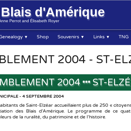
s
Blais d'Amérique
Anne Perrot and Élisabeth Royer
Genealogy
Shop
Souvenirs
Links
TNG
▼
▼
▼
LEMENT 2004 - ST-EL
MBLEMENT 2004
ST-ELZÉ
NICIPALE - 4 SEPTEMBRE 2004
bitants de Saint-Elzéar accueillaient plus de 250 « citoyen
ociation des Blais d’Amérique. Le programme de ce quat
rs de la ruralité, du patrimoine et de l’histoire.