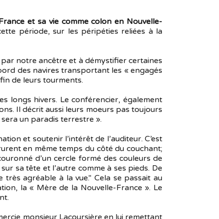
e France et sa vie comme colon en Nouvelle-
tte période, sur les péripéties reliées à la
ar notre ancêtre et à démystifier certaines
 à bord des navires transportant les « engagés
fin de leurs tourments.
 les longs hivers. Le conférencier, également
ns. Il décrit aussi leurs moeurs pas toujours
« sera un paradis terrestre ».
on et soutenir l’intérêt de l’auditeur. C’est
» parurent en même temps du côté du couchant;
it couronné d’un cercle formé des couleurs de
’un sur sa tête et l’autre comme à ses pieds. De
e très agréable à la vue." Cela se passait au
tion, la « Mère de la Nouvelle-France ». Le
nt.
mercie monsieur Lacoursière en lui remettant