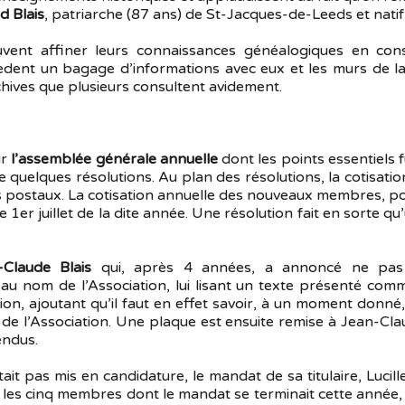
 Blais
, patriarche (87 ans) de St-Jacques-de-Leeds et natif
euvent affiner leurs connaissances généalogiques en co
dent un bagage d’informations avec eux et les murs de l
hives que plusieurs consultent avidement.
ir
l’assemblée générale annuelle
dont les points essentiels f
de quelques résolutions. Au plan des résolutions, la cotisa
s postaux. La cotisation annuelle des nouveaux membres, pou
le 1er juillet de la dite année. Une résolution fait en sorte
-Claude Blais
qui, après 4 années, a annoncé ne pas 
au nom de l’Association, lui lisant un texte présenté com
sion, ajoutant qu’il faut en effet savoir, à un moment donné
de l’Association. Une plaque est ensuite remise à Jean-C
endus.
tait pas mis en candidature, le mandat de sa titulaire, Lucill
les cinq membres dont le mandat se terminait cette année, so