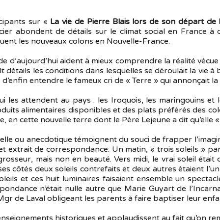
icipants sur «
La vie de Pierre Blais lors de son départ d
er abondent de détails sur le climat social en France à ce
oluent les nouveaux colons en Nouvelle-France.
 d’aujourd’hui aident à mieux comprendre la réalité vécue p
oult détails les conditions dans lesquelles se déroulait la vie
’enfin entendre le fameux cri de « Terre » qui annonçait la 
qui les attendent au pays : les Iroquois, les maringouins et
uits alimentaires disponibles et des plats préférés des colo
vie, en cette nouvelle terre dont le Père Lejeune a dit qu’elle 
lle ou anecdotique témoignent du souci de frapper l’imaginati
e cet extrait de correspondance: Un matin, « trois soleils 
n grosseur, mais non en beauté. Vers midi, le vrai soleil éta
t à ses côtés deux soleils contrefaits et deux autres étaient l
leils et ces huit luminaires faisaient ensemble un spectacl
pondance n’était nulle autre que Marie Guyart de l’Incarna
gr de Laval obligeant les parents à faire baptiser leur enfa
’enseignements historiques et applaudissent au fait qu’on re