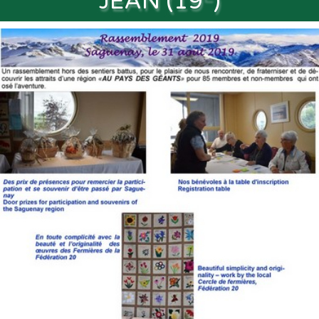
JEAN (19
)
Souvenirs
▼
Links
▼
TNG