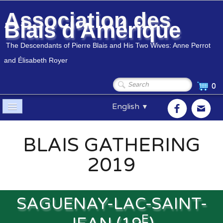
Association des
Blais d'Amérique
The Descendants of Pierre Blais and His Two Wives: Anne Perrot
and Élisabeth Royer
0
English
▼
Home
BLAIS GATHERING
Association
▼
2019
Members
▼
Genealogy
▼
SAGUENAY-LAC-SAINT-
E
Shop